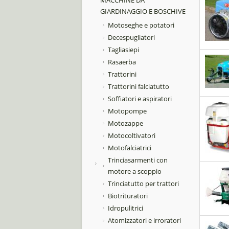
MACCHINE DA
GIARDINAGGIO E BOSCHIVE
Motoseghe e potatori
Decespugliatori
Tagliasiepi
Rasaerba
Trattorini
Trattorini falciatutto
Soffiatori e aspiratori
Motopompe
Motozappe
Motocoltivatori
Motofalciatrici
Trinciasarmenti con
motore a scoppio
Trinciatutto per trattori
Biotrituratori
Idropulitrici
Atomizzatori e irroratori