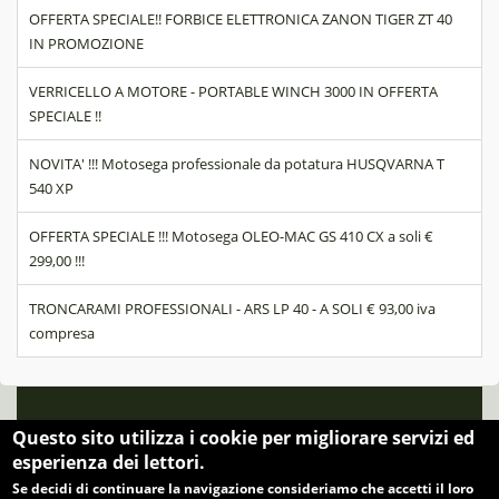
OFFERTA SPECIALE!! FORBICE ELETTRONICA ZANON TIGER ZT 40
IN PROMOZIONE
VERRICELLO A MOTORE - PORTABLE WINCH 3000 IN OFFERTA
SPECIALE !!
NOVITA' !!! Motosega professionale da potatura HUSQVARNA T
540 XP
OFFERTA SPECIALE !!! Motosega OLEO-MAC GS 410 CX a soli €
299,00 !!!
TRONCARAMI PROFESSIONALI - ARS LP 40 - A SOLI € 93,00 iva
compresa
© 2026 . All Rights Reserved. BERNINI AGLIANO Loc. Molino,58038
Questo sito utilizza i cookie per migliorare servizi ed
Seggiano (Gr) Tel 0564 950911 email info@berniniagliano.it
esperienza dei lettori.
Se decidi di continuare la navigazione consideriamo che accetti il loro