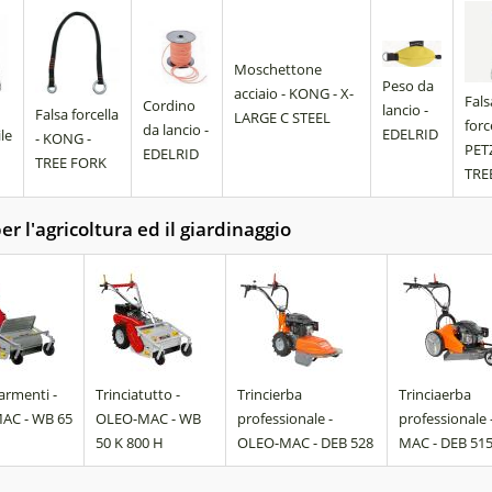
Moschettone
Peso da
acciaio - KONG - X-
Fals
Cordino
lancio -
Falsa forcella
LARGE C STEEL
forc
da lancio -
EDELRID
le
- KONG -
PET
EDELRID
TREE FORK
TRE
er l'agricoltura ed il giardinaggio
sarmenti -
Trinciatutto -
Trincierba
Trinciaerba
AC - WB 65
OLEO-MAC - WB
professionale -
professionale
50 K 800 H
OLEO-MAC - DEB 528
MAC - DEB 51