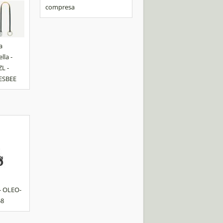
compresa
a
ella -
ZL -
ESBEE
 - OLEO-
58