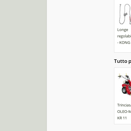
Longe
regolabi
- KONG
Tutto p
Trincia
OLEO-M
KR 11