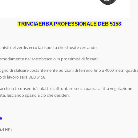
TRINCIAERBA PROFESSIONALE DEB 5158
onisti del verde, ecco la risposta che stavate cercando
 comodamente nel sottobosco o in prossimità di fossati
ogno di sfalciare costantemente porzioni di terreno fino a 4000 metri quadrat
di lavoro sarà DEB 5158.
cchina ti consentirà infatti di affrontare senza paura la fitta vegetazione
ta, lasciando spazio a ciò che desideri.
ta
5,4 HP)