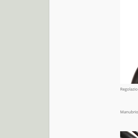
Regolazi
Manubrio r