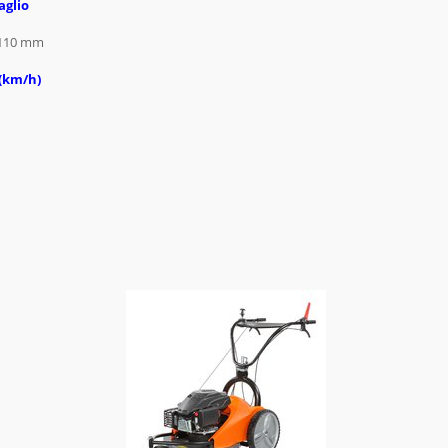
aglio
-110 mm
 (km/h)