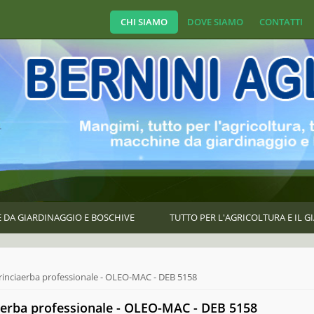
CHI SIAMO
DOVE SIAMO
CONTATTI
 DA GIARDINAGGIO E BOSCHIVE
TUTTO PER L'AGRICOLTURA E IL 
e here
rinciaerba professionale - OLEO-MAC - DEB 5158
aerba professionale - OLEO-MAC - DEB 5158