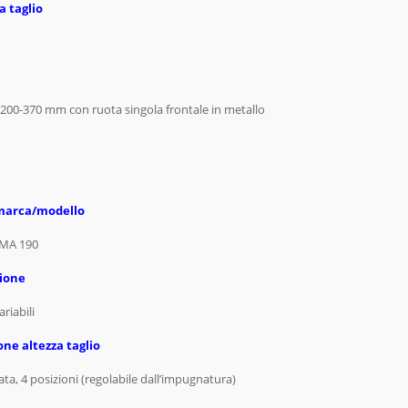
a taglio
200-370 mm con ruota singola frontale in metallo
marca/modello
MA 190
ione
riabili
one altezza taglio
ata, 4 posizioni (regolabile dall’impugnatura)