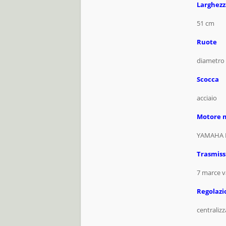
Larghezz
51 cm
Ruote
diametro 
Scocca
acciaio
Motore 
YAMAHA 
Trasmiss
7 marce va
Regolazi
centralizz