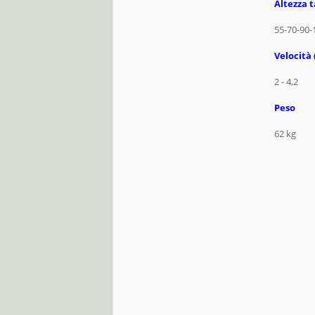
Altezza t
55-70-90
Velocità
2 - 4,2
Peso
62 kg