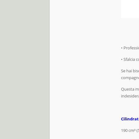
• Professi
• Sfalcia
Se hai bis
compagno 
Questa ma
indesidera
Cilindra
190 cm³ (