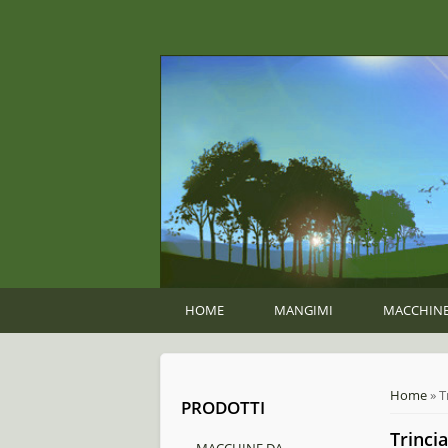
HOME
MANGIMI
MACCHINE
You ar
Home
» T
PRODOTTI
Trinci